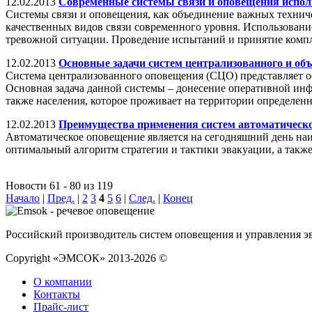
12.02.2013
Современные системы связи и оповещения исполь
Системы связи и оповещения, как объединение важных технич
качественных видов связи современного уровня. Использован
тревожной ситуации. Проведение испытаний и принятие компл
12.02.2013
Основные задачи систем централизованного и об
Система централизованного оповещения (СЦО) представляет о
Основная задача данной системы – донесение оперативной инф
также населения, которое проживает на территории определен
12.02.2013
Преимущества применения систем автоматическ
Автоматическое оповещение является на сегодняшний день на
оптимальный алгоритм стратегии и тактики эвакуации, а такж
Новости 61 - 80 из 119
Начало
|
Пред.
|
2
3
4
5
6
|
След.
|
Конец
Российский производитель систем оповещения и управления э
Copyright «ЭМСОК» 2013-2026 ©
О компании
Контакты
Прайс-лист