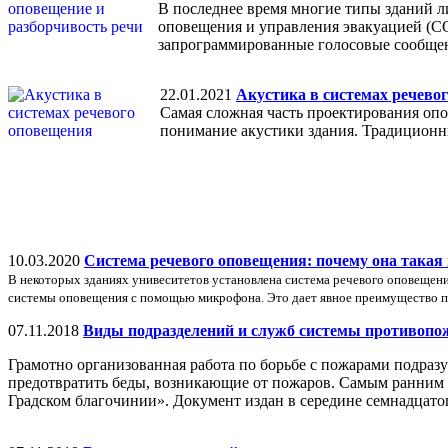
В последнее время многие типы зданий л
оповещения и управления эвакуацией (СОУ
запрограммированные голосовые сообщен
22.01.2021
Акустика в системах речево
Самая сложная часть проектирования опо
понимание акустики здания. Традиционны
10.03.2020
Система речевого оповещения: почему она такая
В некоторых зданиях унивеситетов установлена система речевого оповещени
системы оповещения с помощью микрофона. Это дает явное преимущество п
07.11.2018
Виды подразделений и служб системы противоп
Грамотно организованная работа по борьбе с пожарами подразу
предотвратить беды, возникающие от пожаров. Самым ранним
Градском благочинии». Документ издан в середине семнадцато