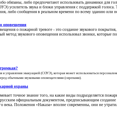
ибо обязаны, либо предпочитают использовать динамики для гол
Э) усилитель звука и блоки управления с поддержкой голоса. Т
ия, либо сообщения в реальном времени по всему зданию или н
го оповещения
вещения о пожарной тревоге - это создание звукового покрытия,
й метод звукового оповещения использовал звонки, которые по
 громкая?
я и управления эвакуацией (СОУЭ), которая может использоваться персонало
еред обычными звуковыми оповещателями (сиренами).
ожарной охраны
мевает точное знание того, на какие виды подразделяется пожа
 русским официальным документом, предписывающим создание г
го века. Положения «Наказа» вполне современны, они не утрати