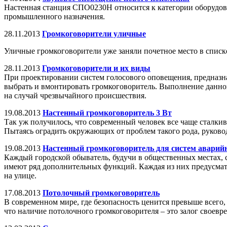
Настенная станция СПО0230Н относится к категории оборудова
промышленного назначения.
28.11.2013
Громкоговорители уличные
Уличные громкоговорители уже заняли почетное место в списк
28.11.2013
Громкоговорители и их виды
При проектировании систем голосового оповещения, предназн
выбрать и вмонтировать громкоговоритель. Выполнение данной 
на случай чрезвычайного происшествия.
19.08.2013
Настенный громкоговоритель 3 Вт
Так уж получилось, что современный человек все чаще сталкива
Пытаясь оградить окружающих от проблем такого рода, руков
19.08.2013
Настенный громкоговоритель для систем аварийн
Каждый городской обыватель, будучи в общественных местах, 
имеют ряд дополнительных функций. Каждая из них предусматр
на улице.
17.08.2013
Потолочный громкоговоритель
В современном мире, где безопасность ценится превыше всего
что наличие потолочного громкоговорителя – это залог свое