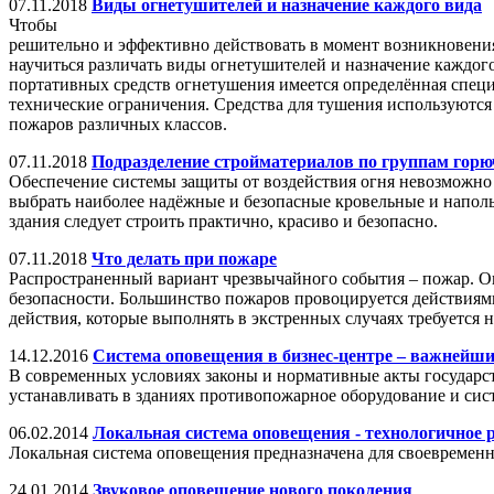
07.11.2018
Виды огнетушителей и назначение каждого вида
Чтобы
решительно и эффективно действовать в момент возникновени
научиться различать виды огнетушителей и назначение каждого
портативных средств огнетушения имеется определённая спец
технические ограничения. Средства для тушения используются
пожаров различных классов.
07.11.2018
Подразделение стройматериалов по группам горю
Обеспечение системы защиты от воздействия огня невозможно 
выбрать наиболее надёжные и безопасные кровельные и напол
здания следует строить практично, красиво и безопасно.
07.11.2018
Что делать при пожаре
Распространенный вариант чрезвычайного события – пожар. Он
безопасности. Большинство пожаров провоцируется действиями
действия, которые выполнять в экстренных случаях требуется 
14.12.2016
Система оповещения в бизнес-центре – важнейши
В современных условиях законы и нормативные акты государст
устанавливать в зданиях противопожарное оборудование и си
06.02.2014
Локальная система оповещения - технологично
Локальная система оповещения предназначена для своевремен
24.01.2014
Звуковое оповещение нового поколения