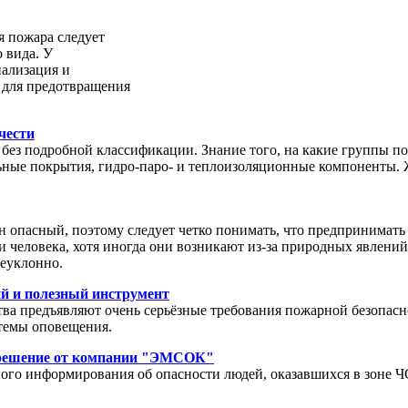
я пожара следует
 вида. У
иализация и
 для предотвращения
чести
без подробной классификации. Знание того, на какие группы п
ьные покрытия, гидро-паро- и теплоизоляционные компоненты.
 опасный, поэтому следует четко понимать, что предпринимать 
 человека, хотя иногда они возникают из-за природных явлени
неуклонно.
й и полезный инструмент
ва предъявляют очень серьёзные требования пожарной безопасн
стемы оповещения.
е решение от компании "ЭМСОК"
ного информирования об опасности людей, оказавшихся в зоне 