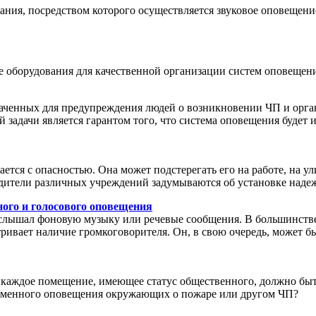
ния, посредством которого осуществляется звуковое оповещени
е оборудования для качественной организации систем оповещени
аченных для предупреждения людей о возникновении ЧП и орга
задачи является гарантом того, что система оповещения будет 
ется с опасностью. Она может подстерегать его на работе, на ули
одители различных учреждений задумываются об установке наде
ого и голосового оповещения
слышал фоновую музыку или речевые сообщения. В большинстве 
ивает наличие громкоговорителя. Он, в свою очередь, может б
, каждое помещение, имеющее статус общественного, должно быт
временного оповещения окружающих о пожаре или другом ЧП?