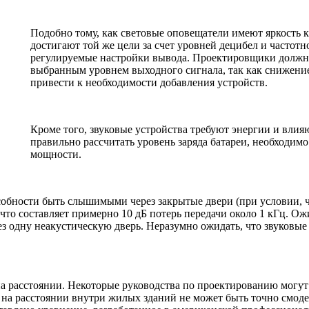
Подобно тому, как световые оповещатели имеют яркость 
достигают той же цели за счет уровней децибел и часто
регулируемые настройки вывода. Проектировщики должн
выбранным уровнем выходного сигнала, так как снижени
привести к необходимости добавления устройств.
Кроме того, звуковые устройства требуют энергии и влия
правильно рассчитать уровень заряда батареи, необходимо
мощности.
собности быть слышимыми через закрытые двери (при условии, ч
что составляет примерно 10 дБ потерь передачи около 1 кГц. Ожи
рез одну неакустическую дверь. Неразумно ожидать, что звуковы
на расстоянии. Некоторые руководства по проектированию могут 
ие на расстоянии внутри жилых зданий не может быть точно смо