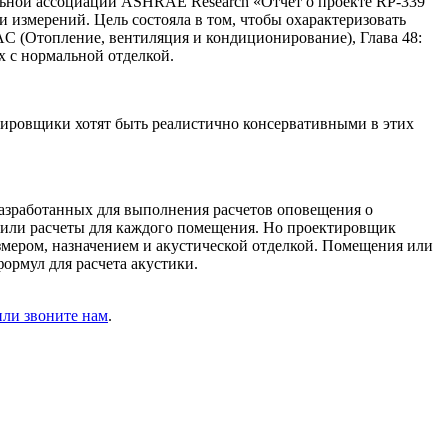
альной ассоциации ASHRAE Research «Отчет о проекте RP-339
 измерений. Цель состояла в том, чтобы охарактеризовать
 (Отопление, вентиляция и кондиционирование), Глава 48:
 с нормальной отделкой.
тировщики хотят быть реалистично консервативными в этих
разработанных для выполнения расчетов оповещения о
нили расчеты для каждого помещения. Но проектировщик
змером, назначением и акустической отделкой. Помещения или
ормул для расчета акустики.
ли звоните нам
.