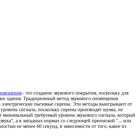
повещения
- это создание звукового покрытия, поскольку для
ики здания. Традиционный метод звукового оповещения
в электрические пьезовые сирены. Эти методы выигрывают от
уровень сигнала, поскольку сирены производят шумы, не
ет минимальный требуемый уровень звукового сигнала, который
вука", а в западных нормах со следующей припиской "... или
остью не менее 60 секунд, в зависимости от того, какое из