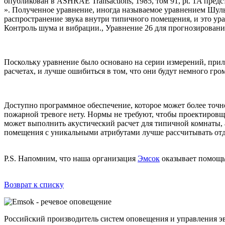
опубликован в ASHRAE Transactions, 1985, том 91, pt. 1A пр
». Полученное уравнение, иногда называемое уравнением Шульц
распространение звука внутри типичного помещения, и это у
Контроль шума и вибрации., Уравнение 26 для прогнозирован
Поскольку уравнение было основано на серии измерений, при
расчетах, и лучше ошибиться в том, что они будут немного гро
Доступно программное обеспечение, которое может более точ
пожарной тревоге нету. Нормы не требуют, чтобы проектиров
может выполнить акустический расчет для типичной комнаты, 
помещения с уникальными атрибутами лучше рассчитывать отде
P.S. Напомним, что наша организация
Эмсок
оказывает помощь 
Возврат к списку
Российский производитель систем оповещения и управления э