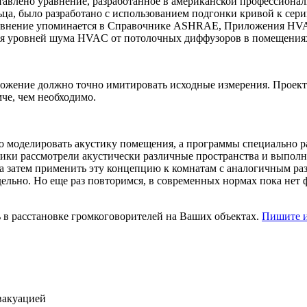
едставлено уравнение, разработанное в американской профессион
а, было разработано с использованием подгонки кривой к серии
равнение упоминается в Справочнике ASHRAE, Приложения HVAC
ия уровней шума HVAC от потолочных диффузоров в помещениях
ложение должно точно имитировать исходные измерения. Проек
мче, чем необходимо.
но моделировать акустику помещения, а программы специально 
щики рассмотрели акустически различные пространства и выпол
а затем применить эту концепцию к комнатам с аналогичным ра
льно. Но еще раз повторимся, в современных нормах пока нет ф
в расстановке громкоговорителей на Ваших объектах.
Пишите и
вакуацией