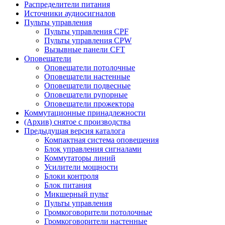
Распределители питания
Источники аудиосигналов
Пульты управления
Пульты управления CPF
Пульты управления CPW
Вызывные панели CFT
Оповещатели
Оповещатели потолочные
Оповещатели настенные
Оповещатели подвесные
Оповещатели рупорные
Оповещатели прожектора
Коммутационные принадлежности
(Архив) снятое с производства
Предыдущая версия каталога
Компактная система оповещения
Блок управления сигналами
Коммутаторы линий
Усилители мощности
Блоки контроля
Блок питания
Микшерный пульт
Пульты управления
Громкоговорители потолочные
Громкоговорители настенные