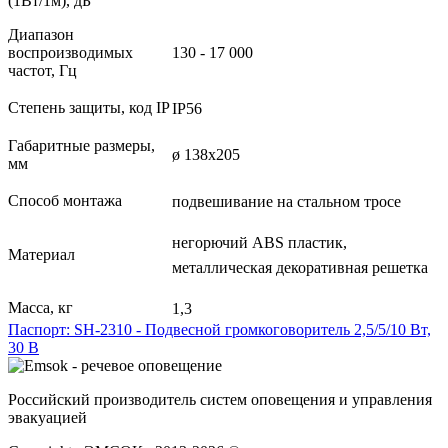
(1Вт/1м), дБ
Диапазон
воспроизводимых
130 - 17 000
частот, Гц
Степень защиты, код IP
IP56
Габаритные размеры,
ø 138х205
мм
Способ монтажа
подвешивание на стальном тросе
негорючий ABS пластик,
Материал
металлическая декоративная решетка
Масса, кг
1,3
Паспорт: SH-2310 - Подвесной громкоговоритель 2,5/5/10 Вт,
30 В
Российский производитель систем оповещения и управления
эвакуацией