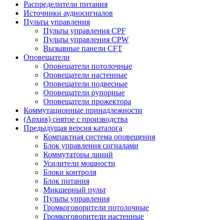
Распределители питания
Источники аудиосигналов
Пульты управления
Пульты управления CPF
Пульты управления CPW
Вызывные панели CFT
Оповещатели
Оповещатели потолочные
Оповещатели настенные
Оповещатели подвесные
Оповещатели рупорные
Оповещатели прожектора
Коммутационные принадлежности
(Архив) снятое с производства
Предыдущая версия каталога
Компактная система оповещения
Блок управления сигналами
Коммутаторы линий
Усилители мощности
Блоки контроля
Блок питания
Микшерный пульт
Пульты управления
Громкоговорители потолочные
Громкоговорители настенные