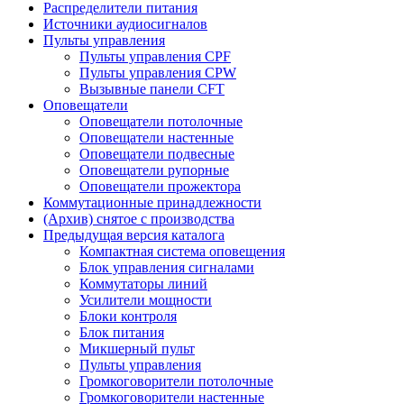
Распределители питания
Источники аудиосигналов
Пульты управления
Пульты управления CPF
Пульты управления CPW
Вызывные панели CFT
Оповещатели
Оповещатели потолочные
Оповещатели настенные
Оповещатели подвесные
Оповещатели рупорные
Оповещатели прожектора
Коммутационные принадлежности
(Архив) снятое с производства
Предыдущая версия каталога
Компактная система оповещения
Блок управления сигналами
Коммутаторы линий
Усилители мощности
Блоки контроля
Блок питания
Микшерный пульт
Пульты управления
Громкоговорители потолочные
Громкоговорители настенные