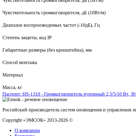
Чувствительность громкоговорителя, дБ (1Вт/м)
Чувствительность громкоговорителя, дБ (10Вт/м)
Диапазон воспроизводимых частот (-10дБ), Гц
Степень защиты, код IP
Габаритные размеры (без кронштейна), мм
Способ монтажа
Материал
Масса, кг
Паспорт: HS-1310 - Громкоговоритель рупорный 2,5/5/10 Вт, 30
Российский производитель систем оповещения и управления э
Copyright «ЭМСОК» 2013-2026 ©
О компании
Контакты