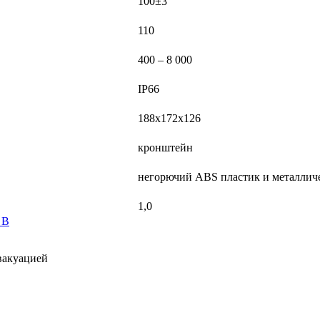
100±3
110
400 – 8 000
IP66
188х172х126
кронштейн
негорючий ABS пластик и металлич
1,0
 В
вакуацией