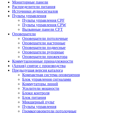
Мониторные панели
Распределители питания
Источники аудиосигналов
Пульты управления
Пульты управления CPF
Пульты управления CPW
Вызывные панели CFT
Оповещатели
Оповещатели потолочные
Оповещатели настенные
Оповещатели подвесные
Оповещатели рупорные
Оповещатели прожектора
Коммутационные принадлежности
(Архив) снятое с производства
Предыдущая версия каталога
Компактная система оповещения
Блок управления сигналами
Коммутаторы линий
Усилители мощности
Блоки контроля
Блок питания
Микшерный пульт
Пульты управления
Громкоговорители потолочные