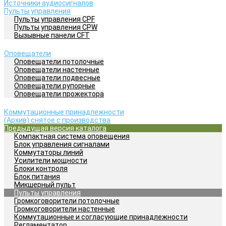
Источники аудиосигналов
Пульты управления
Пульты управления CPF
Пульты управления CPW
Вызывные панели CFT
Оповещатели
Оповещатели потолочные
Оповещатели настенные
Оповещатели подвесные
Оповещатели рупорные
Оповещатели прожектора
Коммутационные принадлежности
(Архив) снятое с производства
Предыдущая версия каталога
Компактная система оповещения
Блок управления сигналами
Коммутаторы линий
Усилители мощности
Блоки контроля
Блок питания
Микшерный пульт
Пульты управления
Громкоговорители потолочные
Громкоговорители настенные
Коммутационные и согласующие принадлежности
Регламентатор