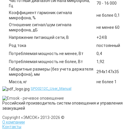
Частотный диапазон сигнала микрофона,
70 - 16 000
Гц
Коэффициент гармоник сигнала
не более 0,1
микрофона, %
Отношение сигнал/шум сигнала
не менее 60
микрофона, дБ
Напряжение питающей сети, В
+24 В
Род тока
постоянный
Потребляемая мощность не менее, Вт
0,4
Потребляемая мощность не более, Вт
1,92
Габаритные размеры (без учета держателя
294х147х35
микрофона), мм
Масса, кг
не более 1
SPO0212C_User_Manual
Российский производитель систем оповещения и управления
эвакуацией
Copyright «ЭМСОК» 2013-2026 ©
О компании
Контакты