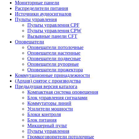
Мониторные панели
Распределители питания
Источники аудиосигналов
Пульты управления
Пульты управления CPF
Пульты управления CPW
Вызывные панели CFT
Оповещатели
Оповещатели потолочные
Оповещатели настенные
Оповещатели подвесные
Оповещатели рупорные
Оповещатели прожектора
Коммутационные принадлежности
(Архив) снятое с производства
Предыдущая версия каталога
Компактная система оповещения
Блок управления сигналами
Коммутаторы линий
Усилители мощности
Блоки контроля
Блок питания
Микшерный пульт
Пульты управления
Громкоговорители потолочные